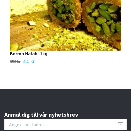
Borma Halabi 1kg
A
315 kr
350 kr
2
Anmäl dig till vår nyhetsbrev