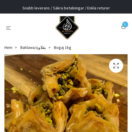
Snabb leverans / Säkra betalningar / Enkla returer
0
Hem
Baklawa/بقلاوة
Bogaj 1kg