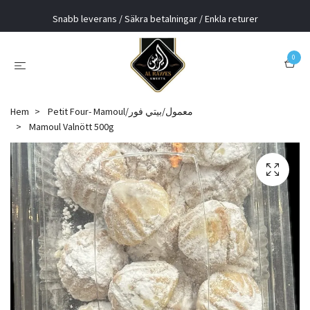
Snabb leverans / Säkra betalningar / Enkla returer
0
Hem
Petit Four- Mamoul/معمول/بيتي فور
Mamoul Valnött 500g