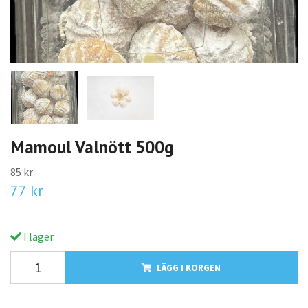
Mamoul Valnött 500g
85 kr
77 kr
I lager.
LÄGG I KORGEN