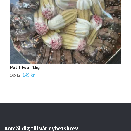
Petit Four 1kg
G
149 kr
165 kr
1
Anmäl dig till vår nyhetsbrev