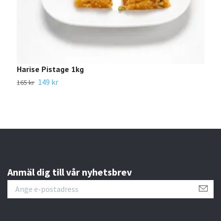
Harise Pistage 1kg
H
149 kr
165 kr
8
Anmäl dig till vår nyhetsbrev